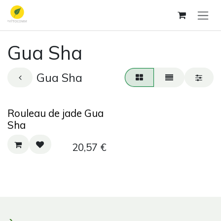
Se rendre au contenu
Gua Sha
Gua Sha
Rouleau de jade Gua
Sha
20,57
€