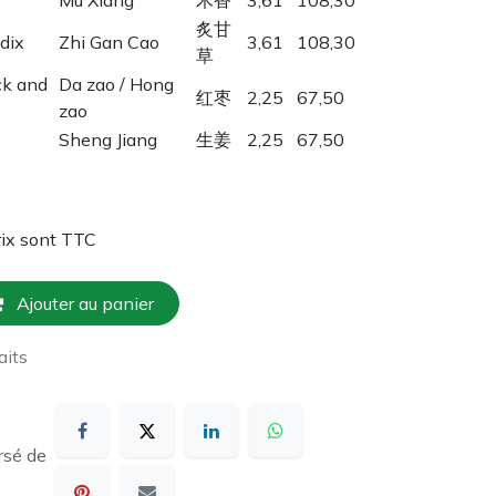
炙甘
dix
Zhi Gan Cao
3,61
108,30
草
ck and
Da zao / Hong
红枣
2,25
67,50
zao
Sheng Jiang
生姜
2,25
67,50
rix sont TTC
Ajouter au panier
aits
rsé de