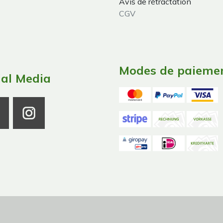
Avis de rétractation
CGV
Modes de paieme
ial Media