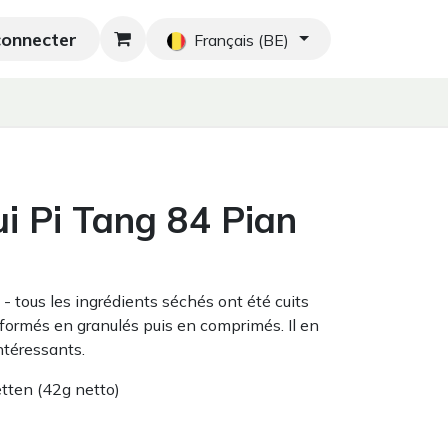
connecter
hés orientaux
Nouveau
Blog
Accueil
Français (BE)
i Pi Tang 84 Pian
- tous les ingrédients séchés ont été cuits
formés en granulés puis en comprimés. Il en
ntéressants.
tten (42g netto)