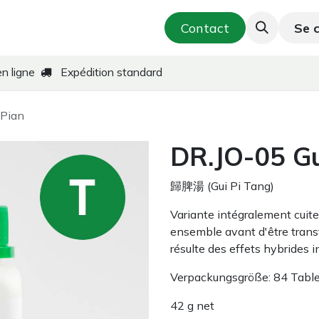
utique
Cosmétique & Soins de la peau
Contact
Se 
T
en ligne
Expédition standard
 Pian
DR.JO-05 Gu
歸脾湯 (Gui Pi Tang)
Variante intégralement cuite 
ensemble avant d'être trans
résulte des effets hybrides i
Verpackungsgröße: 84 Table
42 g net