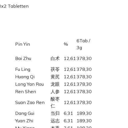
3x2 Tabletten
6Tab /
Pin Yin
%
3g
,
Bai Zhu
白术
12,61
378,30
Fu Ling
茯苓
12,61
378,30
Huang Qi
黄芪
12,61
378,30
Long Yan Rou
龙眼
12,61
378,30
Ren Shen
人参
12,61
378,30
酸枣
Suan Zao Ren
12,61
378,30
仁
Dang Gui
当归
6,31
189,30
Yuan Zhi
远志
6,31
189,30
Mu Xiang
木香
3,61
108,30