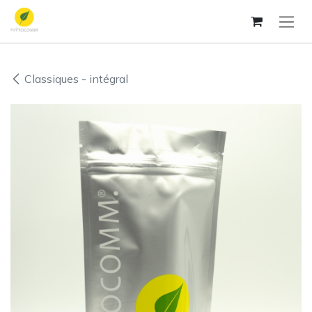
Se rendre au contenu
Classiques - intégral