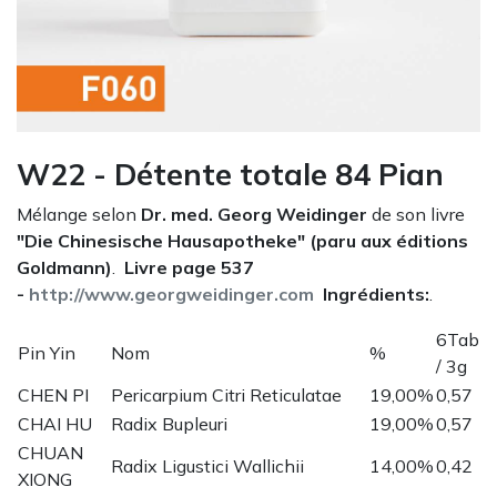
W22 - Détente totale 84 Pian
Mélange selon
Dr. med. Georg Weidinger
de son livre
"Die Chinesische Hausapotheke" (paru aux éditions
Goldmann)
.
Livre page 537
-
http://www.georgweidinger.com
Ingrédients:
.
6Tab
Pin Yin
Nom
%
/ 3g
CHEN PI
Pericarpium Citri Reticulatae
19,00%
0,57
CHAI HU
Radix Bupleuri
19,00%
0,57
CHUAN
Radix Ligustici Wallichii
14,00%
0,42
XIONG