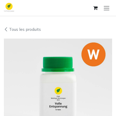
Se rendre au contenu
Tous les produits