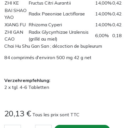
ZHI KE
Fructus Citri Aurantii
14,00%
0,42
BAI SHAO
Radix Paeoniae Lactiflorae
14,00%
0,42
YAO
XIANG FU
Rhizoma Cyperi
14,00%
0,42
ZHI GAN
Radix Glycyrrhizae Uralensis
6,00%
0,18
CAO
(grillé au miel)
Chai Hu Shu Gan San ; décoction de bupleurum
84 comprimés d'environ 500 mg 42 g net
Verzehrempfehlung:
2 x tgl. 4-6 Tabletten
20,13
€
Tous les prix sont TTC