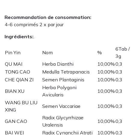
Recommandation de consommation:
4-6 comprimés 2 x par jour
Ingrédients:
.
6Tab /
Pin Yin
Nom
%
3g
QU MAI
Herba Dianthi
10,00%
0,3
TONG CAO
Medulla Tetrapanacis
10,00%
0,3
CHE QIAN ZI
Semen Plantaginis
10,00%
0,3
Herba Polygoni
BIAN XU
10,00%
0,3
Avicularis
WANG BU LIU
Semen Vaccariae
10,00%
0,3
XING
Radix Glycyrrhizae
GAN CAO
10,00%
0,3
Uralensis
BAI WEI
Radix Cynanchii Atrati
10,00%
0,3