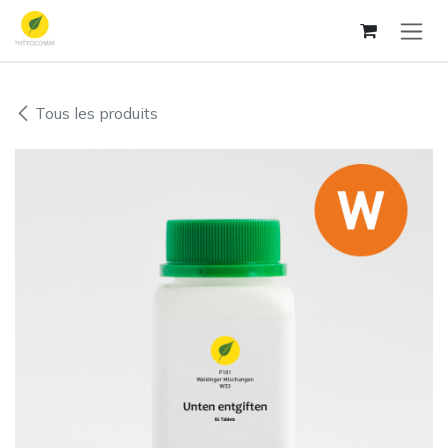
Se rendre au contenu
Tous les produits