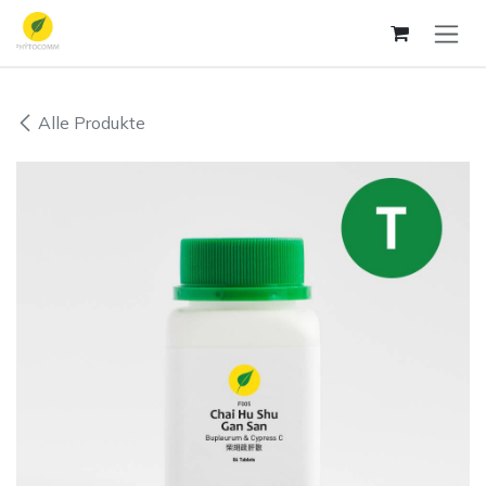
Zum Inhalt springen
Alle Produkte