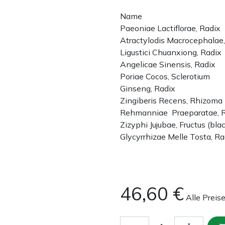
Name
Paeoniae Lactiflorae, Radix
Atractylodis Macrocephalae
Ligustici Chuanxiong, Radix
Angelicae Sinensis, Radix
Poriae Cocos, Sclerotium
Ginseng, Radix
Zingiberis Recens, Rhizoma
Rehmanniae Praeparatae, 
Zizyphi Jujubae, Fructus (bla
Glycyrrhizae Melle Tosta, Ra
46,60
€
Alle Preis