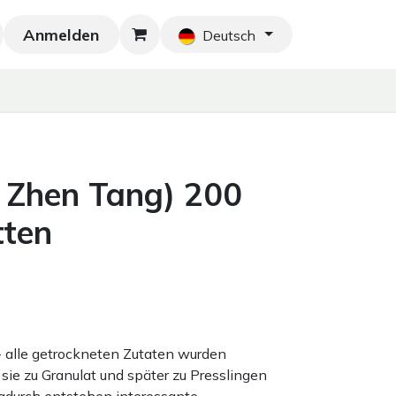
Anmelden
Neu!
Blog
Home
Shop
Blog
Ko
Deutsch
 Zhen Tang) 200
tten
 - alle getrockneten Zutaten wurden
sie zu Granulat und später zu Presslingen
adurch entstehen interessante