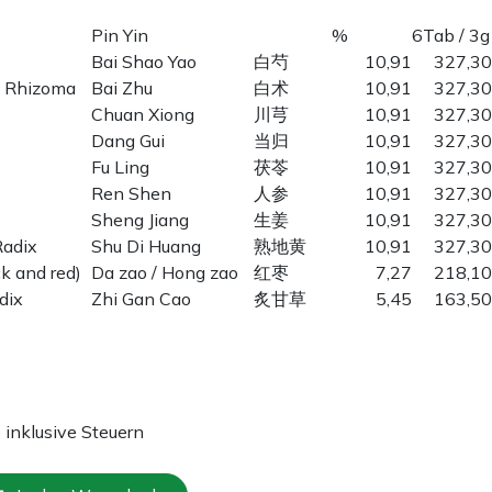
Pin Yin
%
6Tab / 3g
Bai Shao Yao
白芍
10,91
327,30
, Rhizoma
Bai Zhu
白术
10,91
327,30
Chuan Xiong
川芎
10,91
327,30
Dang Gui
当归
10,91
327,30
Fu Ling
茯苓
10,91
327,30
Ren Shen
人参
10,91
327,30
Sheng Jiang
生姜
10,91
327,30
Radix
Shu Di Huang
熟地黄
10,91
327,30
ck and red)
Da zao / Hong zao
红枣
7,27
218,10
dix
Zhi Gan Cao
炙甘草
5,45
163,50
e inklusive Steuern