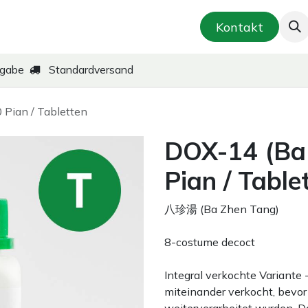
smetik & Hautpflege
Kräuter-Zubereitungen
Kontakt
kgabe
Standardversand
Pian / Tabletten
DOX-14 (Ba
Pian / Table
八珍湯 (Ba Zhen Tang)
8-costume decoct
Integral verkochte Variante
miteinander verkocht, bevor 
weiterverarbeitet wurden. D