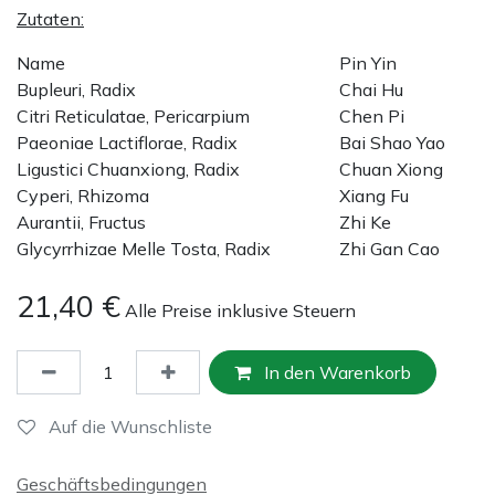
Zutaten:
Name
Pin Yin
Bupleuri, Radix
Chai Hu
Citri Reticulatae, Pericarpium
Chen Pi
Paeoniae Lactiflorae, Radix
Bai Shao Yao
Ligustici Chuanxiong, Radix
Chuan Xiong
Cyperi, Rhizoma
Xiang Fu
Aurantii, Fructus
Zhi Ke
Glycyrrhizae Melle Tosta, Radix
Zhi Gan Cao
21,40
€
Alle Preise inklusive Steuern
In den Warenkorb
Auf die Wunschliste
Geschäftsbedingungen