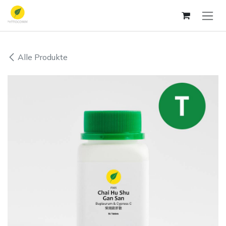
Zum Inhalt springen
Alle Produkte