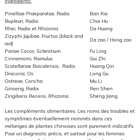
Ingrédients:
.
Pinelliae Praeparatae, Radix
Ban Xia
Bupleuri, Radix
Chai Hu
Rhei, Radix et Rhizoma
Da Huang
Zizyphi Jujubae, Fructus (black and
Da zao / Hong zao
red)
Poriae Cocos, Sclerotium
Fu Ling
Cinnamomi, Ramulus
Gui Zhi
Scutellariae Baicalensis, Radix
Huang Qin
Draconis, Os
Long Gu
Ostreae, Concha
Mu Li
Ginseng, Radix
Ren Shen
Zingiberis Recens, Rhizoma
Sheng Jiang
Les compléments alimentaires. Les noms des troubles et
symptômes éventuellement nommés dans ces
mélanges de plantes chinoises sont purement indicatifs.
Pour un diagnostic précis, et surtout pour les femmes