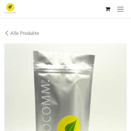
Zum Inhalt springen
Alle Produkte