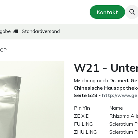
smetik & Hautpflege
Kräuter-Zubereitungen
Kontakt
kgabe
Standardversand
 CP
W21 - Unten
Mischung nach
Dr. med. G
Chinesische Hausapotheke
Seite 528 -
http://www.ge
Pin Yin
Name
ZE XIE
Rhizoma Alis
FU LING
Sclerotium P
ZHU LING
Sclerotium P