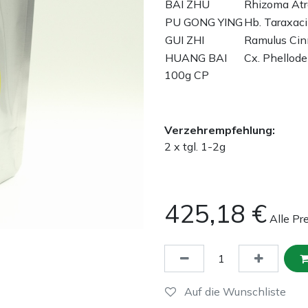
BAI ZHU
Rhizoma Atr
PU GONG YING
Hb. Taraxaci
GUI ZHI
Ramulus Ci
HUANG BAI
Cx. Phellode
100g CP
Verzehrempfehlung:
2 x tgl. 1-2g
425,18
€
Alle Pr
Auf die Wunschliste