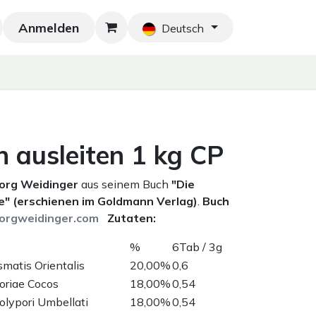
Anmelden
Neu!
Blog
Home
Shop
Blog
Ko
Deutsch
 ausleiten 1 kg CP
eorg Weidinger
aus seinem Buch
"Die
" (erschienen im Goldmann Verlag)
.
Buch
orgweidinger.com
Zutaten:
%
6Tab / 3g
matis Orientalis
20,00%
0,6
oriae Cocos
18,00%
0,54
olypori Umbellati
18,00%
0,54