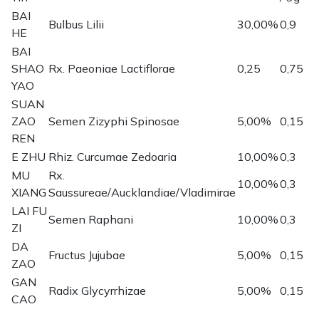
BAI
Bulbus Lilii
30,00%
0,9
HE
BAI
SHAO
Rx. Paeoniae Lactiflorae
0,25
0,75
YAO
SUAN
ZAO
Semen Zizyphi Spinosae
5,00%
0,15
REN
E ZHU
Rhiz. Curcumae Zedoaria
10,00%
0,3
MU
Rx.
10,00%
0,3
XIANG
Saussureae/Aucklandiae/Vladimirae
LAI FU
Semen Raphani
10,00%
0,3
ZI
DA
Fructus Jujubae
5,00%
0,15
ZAO
GAN
Radix Glycyrrhizae
5,00%
0,15
CAO