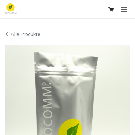
Zum Inhalt springen
Alle Produkte