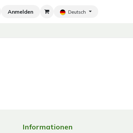
Anmelden
Neu!
Blog
Home
Shop
Blog
Ko
Deutsch
Informationen