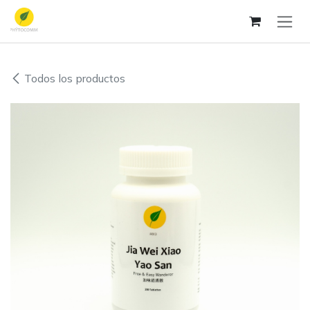
Ir al contenido
Todos los productos