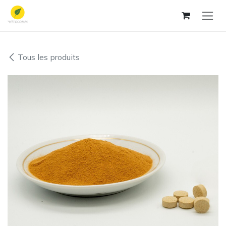
Se rendre au contenu
Tous les produits