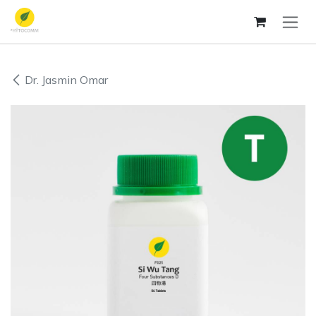
Se rendre au contenu
Dr. Jasmin Omar