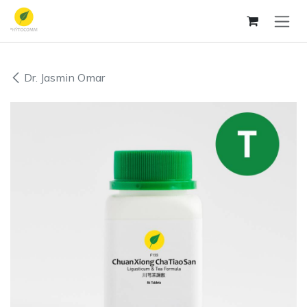
Se rendre au contenu
Dr. Jasmin Omar