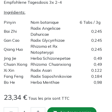
Empfohlene Tagesdosis 3x 2-4
Ingrédients:
.
Pinyin
Nom botanique
6 Tabs / 3g
Radix Angelicae
Bai Zhi
0,245
Dahuricae
Gan Cao
Radix Glycyrrhizae
0,245
Rhizoma et Rx
Qiang Huo
0,245
Notopterygii
Jing Jie
Herba Schizonepetae
0,49
Chuan Xiong
Rhizoma Chuanxiong
0,49
Xi Xin
Radix Asari
0,122
Fang Feng
Radix Saposhnikoviae
0,184
Bo He
Herba Menthae
0,98
23,34
€
Tous les prix sont TTC