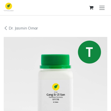
Se rendre au contenu
Dr. Jasmin Omar