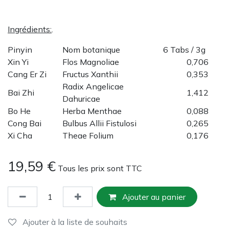
Ingrédients:
.
Pinyin
Nom botanique
6 Tabs / 3g
Xin Yi
Flos Magnoliae
0,706
Cang Er Zi
Fructus Xanthii
0,353
Radix Angelicae
Bai Zhi
1,412
Dahuricae
Bo He
Herba Menthae
0,088
Cong Bai
Bulbus Allii Fistulosi
0,265
Xi Cha
Theae Folium
0,176
19,59
€
Tous les prix sont TTC
Ajouter au panier
Ajouter à la liste de souhaits