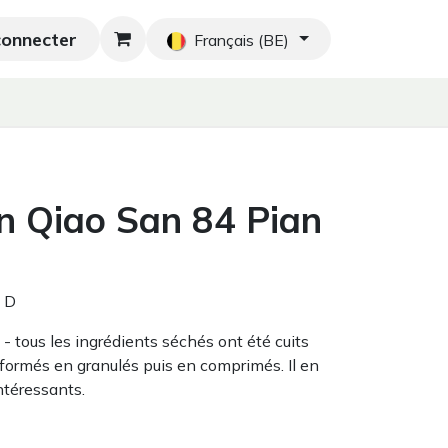
connecter
hés orientaux
Nouveau
Blog
Accueil
Français (BE)
n Qiao San 84 Pian
. D
- tous les ingrédients séchés ont été cuits
formés en granulés puis en comprimés. Il en
ntéressants.