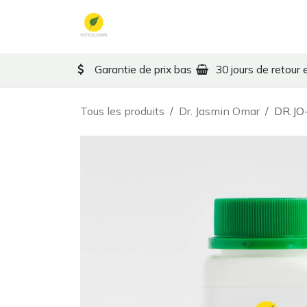
Se rendre au contenu
Formules MTC
Thérape
Garantie de prix bas
30 jours de retour 
Tous les produits
Dr. Jasmin Omar
DR.JO-