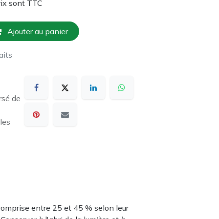
rix sont TTC
Ajouter au panier
aits
rsé de
les
omprise entre 25 et 45 % selon leur