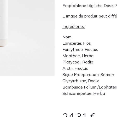
Empfohlene tägliche Dosis 
L'image du produit peut diffé
Ingrédients:
.
Nom
Lonicerae, Flos
Forsythiae, Fructus
Menthae, Herba
Platycodi, Radix
Arctii, Fructus
Sojae Praeparatum, Semen
Glycyrrhizae, Radix
Bambusae Folium /Lophateri
Schizonepetae, Herba
24,31
€