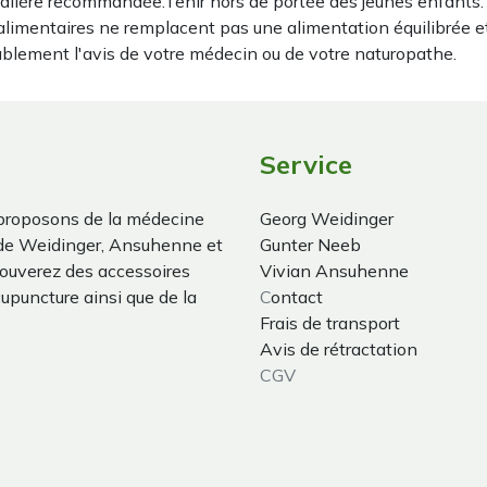
alière recommandée.Tenir hors de portée des jeunes enfants. Co
imentaires ne remplacent pas une alimentation équilibrée e
ablement l'avis de votre médecin ou de votre naturopathe.
Service
proposons de la médecine
Georg Weidinger
 de Weidinger, Ansuhenne et
Gunter Neeb
trouverez des accessoires
Vivian Ansuhenne
cupuncture ainsi que de la
C
ontact
Frais de transport
Avis de rétractation
CGV