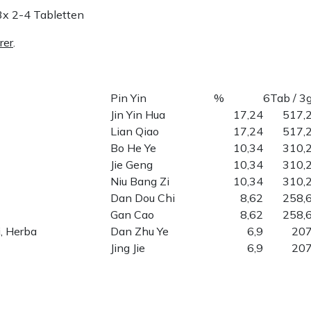
3x 2-4 Tabletten
rer
.
Pin Yin
%
6Tab / 3
Jin Yin Hua
17,24
517,
Lian Qiao
17,24
517,
Bo He Ye
10,34
310,
Jie Geng
10,34
310,
Niu Bang Zi
10,34
310,
Dan Dou Chi
8,62
258,
Gan Cao
8,62
258,
, Herba
Dan Zhu Ye
6,9
20
Jing Jie
6,9
20