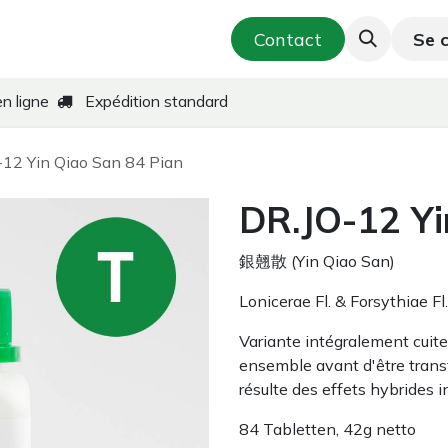
utique
Cosmétique & Soins de la peau
Contact
Se 
T
en ligne
Expédition standard
12 Yin Qiao San 84 Pian
DR.JO-12 Yi
銀翹散 (Yin Qiao San)
Lonicerae Fl. & Forsythiae Fl
Variante intégralement cuite 
ensemble avant d'être trans
résulte des effets hybrides i
84 Tabletten, 42g netto