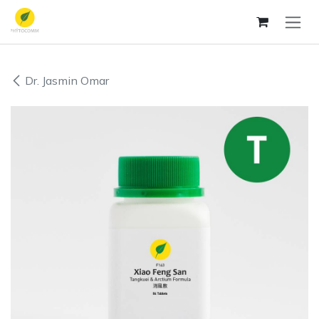
Se rendre au contenu
Dr. Jasmin Omar