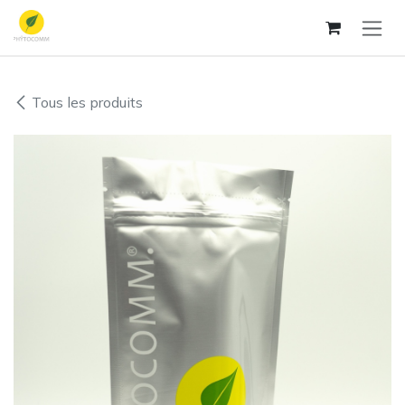
Se rendre au contenu
Tous les produits