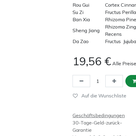
Rou Gui
Cortex Cinn
Su Zi
Fructus Perill
Ban Xia
Rhizoma Pine
Rhizoma Zing
Sheng Jiang
Recens
Da Zao
Fructus Juju
19,56
€
Alle Preis
Auf die Wunschliste
Geschäftsbedingungen
30-Tage-Geld-zurück-
Garantie