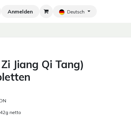
Anmelden
Neu!
Blog
Home
Shop
Blog
Ko
Deutsch
Zi Jiang Qi Tang)
letten
ION
 42g netto