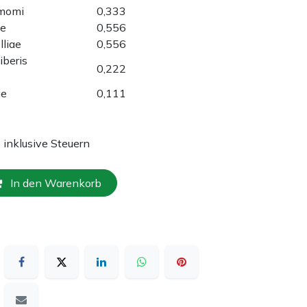
amomi
0,333
ae
0,556
lliae
0,556
iberis
0,222
bae
0,111
e inklusive Steuern
In den Warenkorb