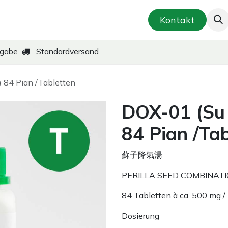
smetik & Hautpflege
Kräuter-Zubereitungen
Kontakt
kgabe
Standardversand
) 84 Pian /Tabletten
DOX-01 (Su 
84 Pian /Tab
蘇子降氣湯
PERILLA SEED COMBINAT
84 Tabletten à ca. 500 mg /
Dosierung