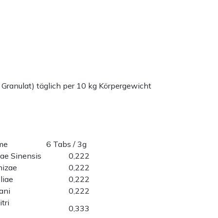
 Granulat) täglich per 10 kg Körpergewicht
ame
6 Tabs / 3g
cae Sinensis
0,222
hizae
0,222
liae
0,222
ani
0,222
tri
0,333