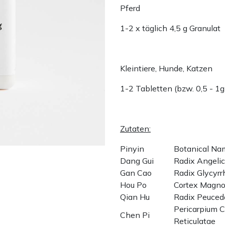
Pferd
1-2 x täglich 4,5 g Granulat
Kleintiere, Hunde, Katzen
1-2 Tabletten (bzw. 0,5 - 1g
Zutaten:
Pinyin
Botanical N
Dang Gui
Radix Angeli
Gan Cao
Radix Glycyrr
Hou Po
Cortex Magno
Qian Hu
Radix Peuced
Pericarpium Ci
Chen Pi
Reticulatae