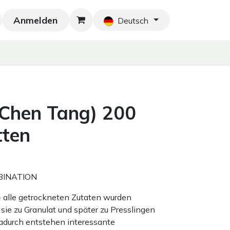
Anmelden
Neu!
Blog
Home
Shop
Blog
Ko
Deutsch
Chen Tang) 200
tten
BINATION
 - alle getrockneten Zutaten wurden
sie zu Granulat und später zu Presslingen
adurch entstehen interessante