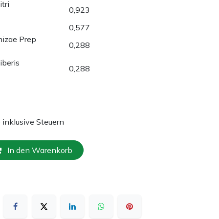
tri
0,923
0,577
hizae Prep
0,288
iberis
0,288
e inklusive Steuern
In den Warenkorb