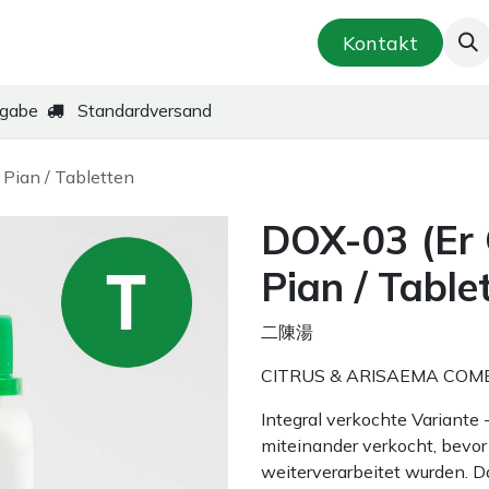
smetik & Hautpflege
Kräuter-Zubereitungen
Kontakt
kgabe
Standardversand
Pian / Tabletten
DOX-03 (Er 
Pian / Table
二陳湯
CITRUS & ARISAEMA COM
Integral verkochte Variante
miteinander verkocht, bevor 
weiterverarbeitet wurden. D