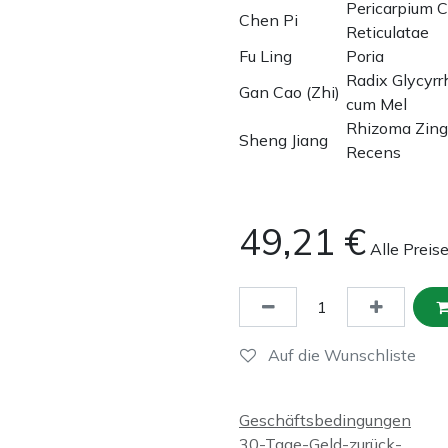
Pericarpium Ci
Chen Pi
Reticulatae
Fu Ling
Poria
Radix Glycyrr
Gan Cao (Zhi)
cum Mel
Rhizoma Zing
Sheng Jiang
Recens
49,21
€
Alle Preis
Auf die Wunschliste
Geschäftsbedingungen
30-Tage-Geld-zurück-