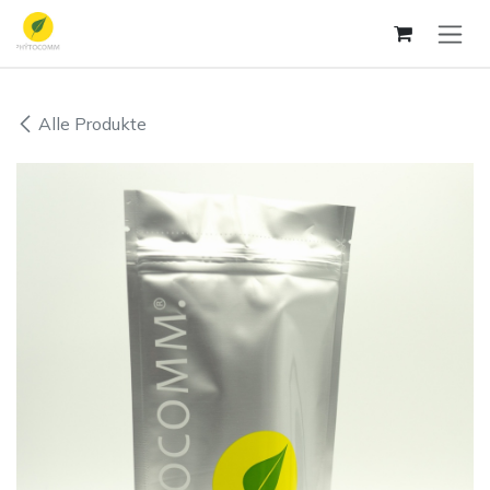
Zum Inhalt springen
Alle Produkte