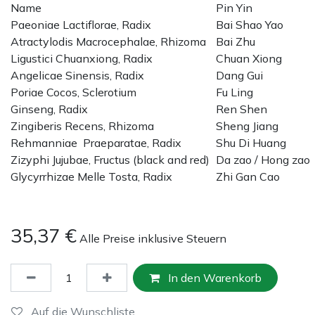
Name
Pin Yin
Paeoniae Lactiflorae, Radix
Bai Shao Yao
Atractylodis Macrocephalae, Rhizoma
Bai Zhu
Ligustici Chuanxiong, Radix
Chuan Xiong
Angelicae Sinensis, Radix
Dang Gui
Poriae Cocos, Sclerotium
Fu Ling
Ginseng, Radix
Ren Shen
Zingiberis Recens, Rhizoma
Sheng Jiang
Rehmanniae Praeparatae, Radix
Shu Di Huang
Zizyphi Jujubae, Fructus (black and red)
Da zao / Hong zao
Glycyrrhizae Melle Tosta, Radix
Zhi Gan Cao
35,37
€
Alle Preise inklusive Steuern
In den Warenkorb
Auf die Wunschliste