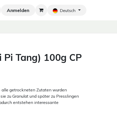
Anmelden
Neu!
Blog
Home
Shop
Blog
Ko
Deutsch
 Pi Tang) 100g CP
 - alle getrockneten Zutaten wurden
sie zu Granulat und später zu Presslingen
adurch entstehen interessante