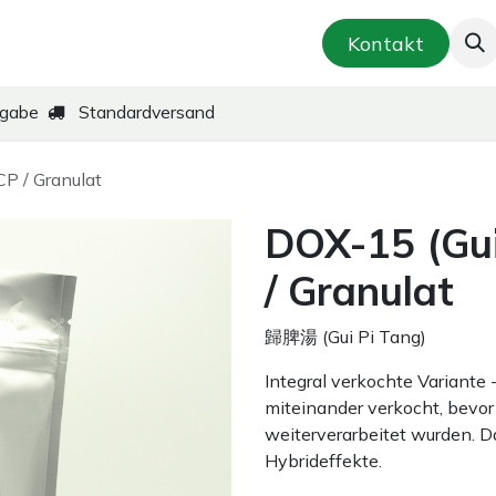
smetik & Hautpflege
Kräuter-Zubereitungen
Kontakt
kgabe
Standardversand
P / Granulat
DOX-15 (Gui
/ Granulat
歸脾湯 (Gui Pi Tang)
Integral verkochte Variante
miteinander verkocht, bevor 
weiterverarbeitet wurden. D
Hybrideffekte.