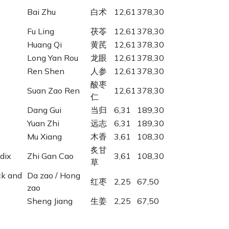
,
Bai Zhu
白术
12,61
378,30
Fu Ling
茯苓
12,61
378,30
Huang Qi
黄芪
12,61
378,30
Long Yan Rou
龙眼
12,61
378,30
Ren Shen
人参
12,61
378,30
酸枣
Suan Zao Ren
12,61
378,30
仁
Dang Gui
当归
6,31
189,30
Yuan Zhi
远志
6,31
189,30
Mu Xiang
木香
3,61
108,30
炙甘
dix
Zhi Gan Cao
3,61
108,30
草
ck and
Da zao / Hong
红枣
2,25
67,50
zao
Sheng Jiang
生姜
2,25
67,50