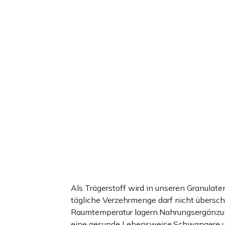
Als Trägerstoff wird in unseren Granula
tägliche Verzehrmenge darf nicht übersc
Raumtemperatur lagern.Nahrungsergänzun
eine gesunde Lebensweise.Schwangere und 