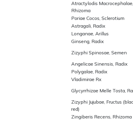
Atractylodis Macrocephalae
Rhizoma
Poriae Cocos, Sclerotium
Astragali, Radix
Longanae, Arillus
Ginseng, Radix
Zizyphi Spinosae, Semen
Angelicae Sinensis, Radix
Polygalae, Radix
Vladimirae Rx
Glycyrrhizae Melle Tosta, Ra
Zizyphi Jujubae, Fructus (bla
red)
Zingiberis Recens, Rhizoma