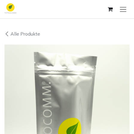
Zum Inhalt springen
Alle Produkte