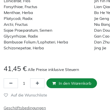
Lonicerae, Flos
Jin Yin H
Forsythiae, Fructus
Lian Qia
Menthae, Herba
Bo He Y
Platycodi, Radix
Jie Geng
Arctii, Fructus
Niu Bang
Sojae Praeparatum, Semen
Dan Dou
Glycyrrhizae, Radix
Gan Cao
Bambusae Folium /Lophateri, Herba
Dan Zhu
Schizonepetae, Herba
Jing Jie
41,45
€
Alle Preise inklusive Steuern
In den Warenkorb
Auf die Wunschliste
Geschäftsbedingungen