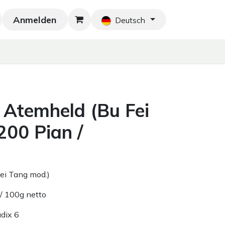
Anmelden
Neu!
Blog
Home
Shop
Blog
Ko
Deutsch
Atemheld (Bu Fei
200 Pian /
ei Tang mod.)
/ 100g netto
dix 6