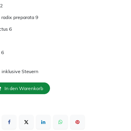
12
radix preparata 9
ctus 6
 6
e inklusive Steuern
In den Warenkorb