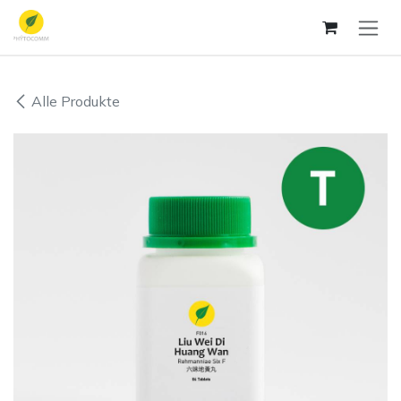
Zum Inhalt springen
Alle Produkte