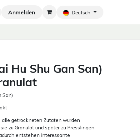
Anmelden
Neu!
Blog
Home
Shop
Blog
Ko
Deutsch
ai Hu Shu Gan San)
ranulat
 San)
okt
 - alle getrockneten Zutaten wurden
sie zu Granulat und später zu Presslingen
adurch entstehen interessante