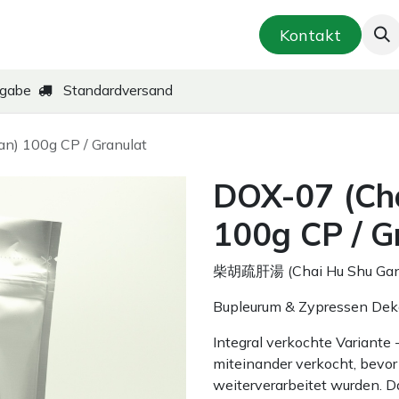
smetik & Hautpflege
Kräuter-Zubereitungen
Kontakt
kgabe
Standardversand
n) 100g CP / Granulat
DOX-07 (Ch
100g CP / G
柴胡疏肝湯 (Chai Hu Shu Gan
Bupleurum & Zypressen Dek
Integral verkochte Variante
miteinander verkocht, bevor 
weiterverarbeitet wurden. D