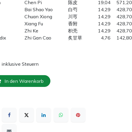
m
Chen Pi
陈皮
19,04
571,20
Bai Shao Yao
白芍
14,29
428,70
Chuan Xiong
川芎
14,29
428,70
Xiang Fu
香附
14,29
428,70
Zhi Ke
枳壳
14,29
428,70
dix
Zhi Gan Cao
炙甘草
4,76
142,80
e inklusive Steuern
In den Warenkorb