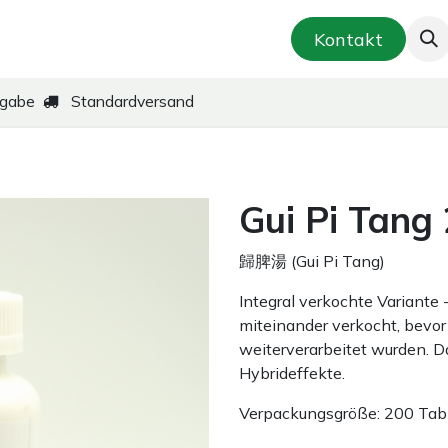
smetik & Hautpflege
Kräuter-Zubereitungen
Kontakt
kgabe
Standardversand
Gui Pi Tang
歸脾湯 (Gui Pi Tang)
Integral verkochte Variante
miteinander verkocht, bevor 
weiterverarbeitet wurden. D
Hybrideffekte.
Verpackungsgröße: 200 Tabl