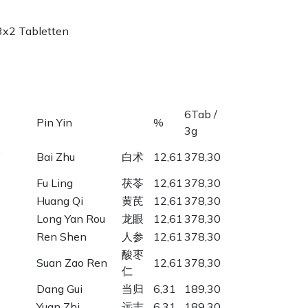
3x2 Tabletten
6Tab /
Pin Yin
%
3g
,
Bai Zhu
白术
12,61
378,30
Fu Ling
茯苓
12,61
378,30
Huang Qi
黄芪
12,61
378,30
Long Yan Rou
龙眼
12,61
378,30
Ren Shen
人参
12,61
378,30
酸枣
Suan Zao Ren
12,61
378,30
仁
Dang Gui
当归
6,31
189,30
Yuan Zhi
远志
6,31
189,30