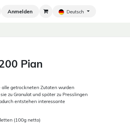
Anmelden
Neu!
Blog
Home
Shop
Blog
Ko
Deutsch
 200 Pian
 - alle getrockneten Zutaten wurden
sie zu Granulat und später zu Presslingen
adurch entstehen interessante
etten (100g netto)