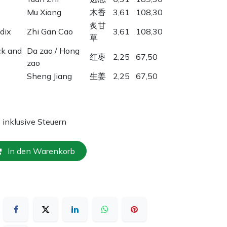
Mu Xiang
木香
3,61
108,30
炙甘
dix
Zhi Gan Cao
3,61
108,30
草
ck and
Da zao / Hong
红枣
2,25
67,50
zao
Sheng Jiang
生姜
2,25
67,50
e inklusive Steuern
In den Warenkorb