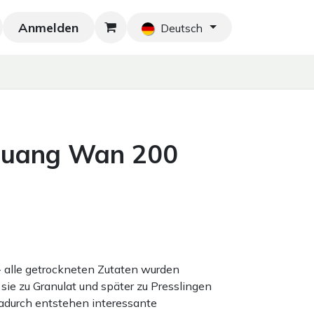
Anmelden
Neu!
Blog
Home
Shop
Blog
Ko
Deutsch
 Huang Wan 200
 - alle getrockneten Zutaten wurden
sie zu Granulat und später zu Presslingen
adurch entstehen interessante