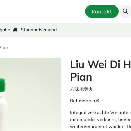
smetik & Hautpflege
Kräuter-Zubereitungen
Kontakt
kgabe
Standardversand
Pian
Liu Wei Di
Pian
六味地黃丸
Rehmannia 6
Integral verkochte Variante
miteinander verkocht, bevor 
weiterverarbeitet wurden. D