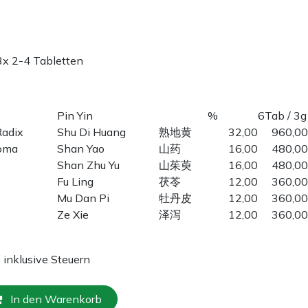
3x 2-4 Tabletten
Pin Yin
%
6Tab / 3g
Radix
Shu Di Huang
熟地黄
32,00
960,00
zoma
Shan Yao
山药
16,00
480,00
Shan Zhu Yu
山茱萸
16,00
480,00
Fu Ling
茯苓
12,00
360,00
Mu Dan Pi
牡丹皮
12,00
360,00
Ze Xie
泽泻
12,00
360,00
e inklusive Steuern
In den Warenkorb