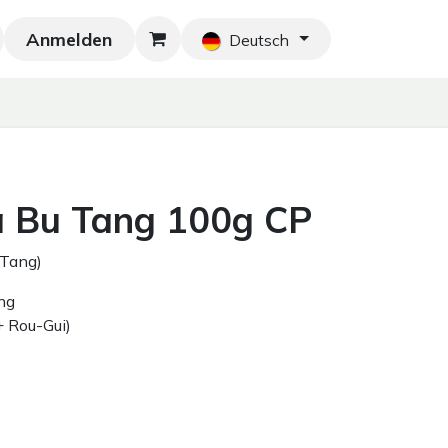
Anmelden
Neu!
Blog
Home
Shop
Blog
Ko
Deutsch
a Bu Tang 100g CP
Tang)
ung
 Rou-Gui)