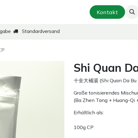
smetik & Hautpflege
Kräuter-Zubereitungen
Kontakt
kgabe
Standardversand
CP
Shi Quan D
十全大補湯 (Shi Quan Da Bu 
Große tonisierendes Misch
(Ba Zhen Tang + Huang-Qi +
Erhältlich als:
100g CP