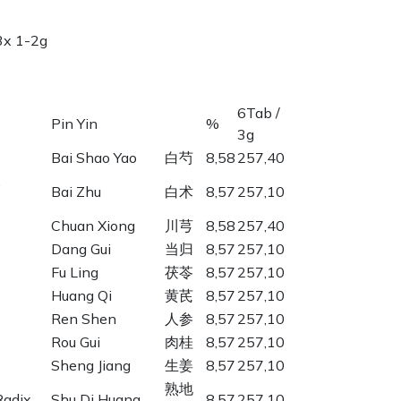
3x 1-2g
6Tab /
Pin Yin
%
3g
Bai Shao Yao
白芍
8,58
257,40
,
Bai Zhu
白术
8,57
257,10
Chuan Xiong
川芎
8,58
257,40
Dang Gui
当归
8,57
257,10
Fu Ling
茯苓
8,57
257,10
Huang Qi
黄芪
8,57
257,10
Ren Shen
人参
8,57
257,10
Rou Gui
肉桂
8,57
257,10
Sheng Jiang
生姜
8,57
257,10
熟地
Radix
Shu Di Huang
8,57
257,10