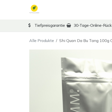
Zum Inhalt springen
TCM
Therapy
Ko
Tiefpreisgarantie
30-Tage-Online-Rüc
Alle Produkte
Shi Quan Da Bu Tang 100g 