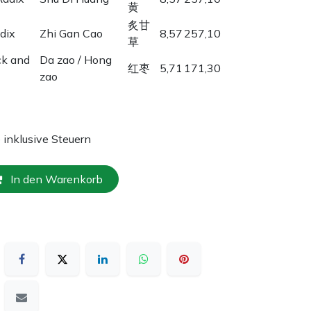
黄
炙甘
dix
Zhi Gan Cao
8,57
257,10
草
ck and
Da zao / Hong
红枣
5,71
171,30
zao
e inklusive Steuern
In den Warenkorb