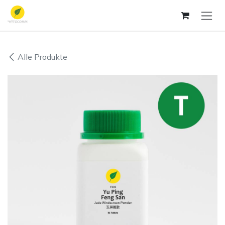
Zum Inhalt springen
Alle Produkte