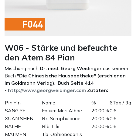
W06 - Stärke und befeuchte
den Atem 84 Pian
Mischung nach
Dr. med. Georg Weidinger
aus seinem
Buch
"Die Chinesische Hausapotheke" (erschienen
im Goldmann Verlag)
.
Buch Seite 414
-
http://www.georgweidinger.com
Zutaten:
Pin Yin
Name
%
6Tab / 3g
SANG YE
Folium Mori Albae
20,00%
0,6
XUAN SHEN
Rx. Scrophulariae
20,00%
0,6
BAI HE
Blb. Lilii
20,00%
0,6
MAI MEN
Tb. Ophiopogonis