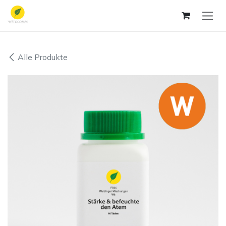
Zum Inhalt springen
Alle Produkte