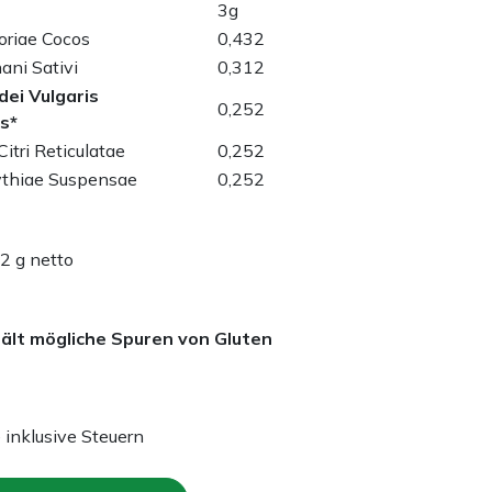
3g
oriae Cocos
0,432
ni Sativi
0,312
dei Vulgaris
0,252
s*
itri Reticulatae
0,252
ythiae Suspensae
0,252
2 g netto
hält mögliche Spuren von Gluten
e inklusive Steuern