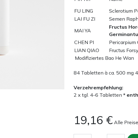
FU LING
Sclerotium P
LAI FU ZI
Semen Rapha
Fructus Hor
MAI YA
Germinantu
CHEN PI
Pericarpium C
LIAN QIAO
Fructus Fors
Modifiziertes Bao He Wan
84 Tabletten à ca. 500 mg 4
Verzehrempfehlung:
2 x tgl. 4-6 Tabletten
* ent
19,16
€
Alle Preis