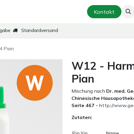
smetik & Hautpflege
Kräuter-Zubereitungen
Kontakt
kgabe
Standardversand
4 Pian
W12 - Harmo
Pian
Mischung nach
Dr. med. G
Chinesische Hausapotheke
Seite 467 -
http://www.ge
Zutaten:
Pin Yin
Name