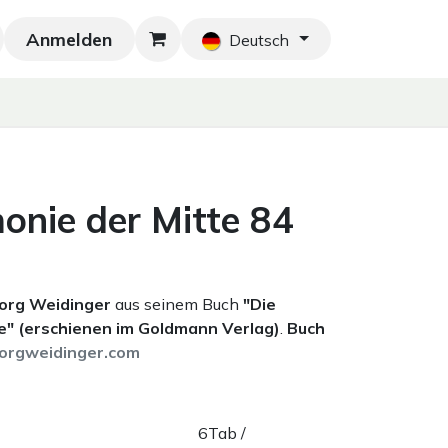
Anmelden
Neu!
Blog
Home
Shop
Blog
Ko
Deutsch
nie der Mitte 84
eorg Weidinger
aus seinem Buch
"Die
" (erschienen im Goldmann Verlag)
.
Buch
orgweidinger.com
6Tab /