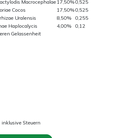
actylodis Macrocephalae
17,50%
0,525
oriae Cocos
17,50%
0,525
rhizae Uralensis
8,50%
0,255
ae Haplocalycis
4,00%
0,12
teren Gelassenheit
e inklusive Steuern