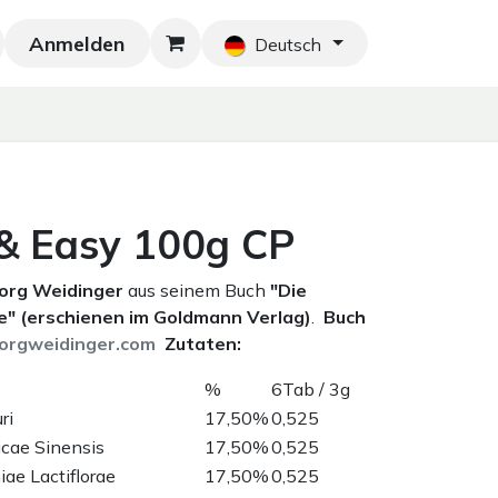
Anmelden
Neu!
Blog
Home
Shop
Blog
Ko
Deutsch
& Easy 100g CP
eorg Weidinger
aus seinem Buch
"Die
" (erschienen im Goldmann Verlag)
.
Buch
orgweidinger.com
Zutaten:
%
6Tab / 3g
ri
17,50%
0,525
icae Sinensis
17,50%
0,525
ae Lactiflorae
17,50%
0,525