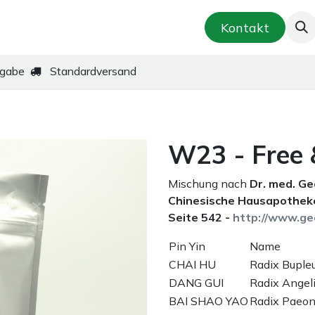
smetik & Hautpflege
Kräuter-Zubereitungen
Kontakt
kgabe
Standardversand
W23 - Free 
Mischung nach
Dr. med. G
Chinesische Hausapotheke
Seite 542 -
http://www.ge
Pin Yin
Name
CHAI HU
Radix Bupleu
DANG GUI
Radix Angel
BAI SHAO YAO
Radix Paeoni