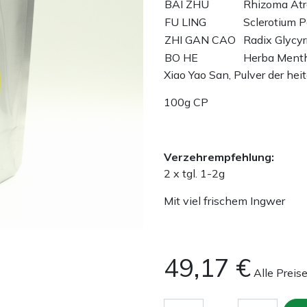
BAI ZHU
Rhizoma Atr
FU LING
Sclerotium P
ZHI GAN CAO
Radix Glycyr
BO HE
Herba Menth
Xiao Yao San, Pulver der hei
100g CP
Verzehrempfehlung:
2 x tgl. 1-2g
Mit viel frischem Ingwer
49,17
€
Alle Preis