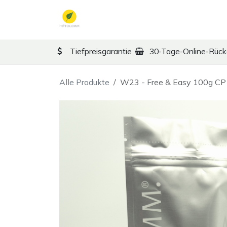
Zum Inhalt springen
TCM
Therapy
Ko
Tiefpreisgarantie
30-Tage-Online-Rüc
Alle Produkte
W23 - Free & Easy 100g CP