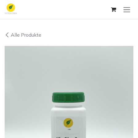
Zum Inhalt springen
Alle Produkte