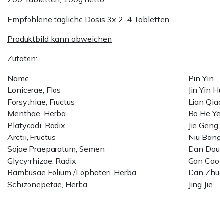
Empfohlene tägliche Dosis 3x 2-4 Tabletten
Produktbild kann abweichen
Zutaten:
Name
Pin Yin
Lonicerae, Flos
Jin Yin H
Forsythiae, Fructus
Lian Qia
Menthae, Herba
Bo He Y
Platycodi, Radix
Jie Geng
Arctii, Fructus
Niu Bang
Sojae Praeparatum, Semen
Dan Dou
Glycyrrhizae, Radix
Gan Cao
Bambusae Folium /Lophateri, Herba
Dan Zhu
Schizonepetae, Herba
Jing Jie