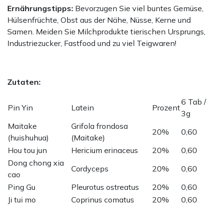
Ernährungstipps:
Bevorzugen Sie viel buntes Gemüse,
Hülsenfrüchte, Obst aus der Nähe, Nüsse, Kerne und
Samen. Meiden Sie Milchprodukte tierischen Ursprungs,
Industriezucker, Fastfood und zu viel Teigwaren!
Zutaten:
6 Tab /
Pin Yin
Latein
Prozent
3g
Maitake
Grifola frondosa
20%
0,60
(huishuhua)
(Maitake)
Hou tou jun
Hericium erinaceus
20%
0,60
Dong chong xia
Cordyceps
20%
0,60
cao
Ping Gu
Pleurotus ostreatus
20%
0,60
Ji tui mo
Coprinus comatus
20%
0,60