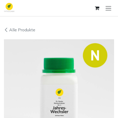
Zum Inhalt springen
Alle Produkte