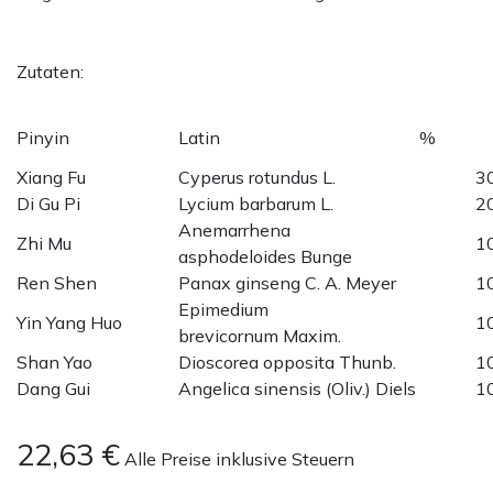
Zutaten:
Pinyin
Latin
%
Xiang Fu
Cyperus rotundus L.
3
Di Gu Pi
Lycium barbarum L.
2
Anemarrhena
Zhi Mu
1
asphodeloides Bunge
Ren Shen
Panax ginseng C. A. Meyer
1
Epimedium
Yin Yang Huo
1
brevicornum Maxim.
Shan Yao
Dioscorea opposita Thunb.
1
Dang Gui
Angelica sinensis (Oliv.) Diels
1
22,63
€
Alle Preise inklusive Steuern