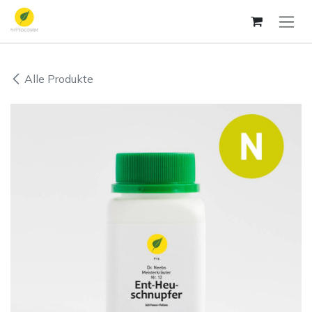
Zum Inhalt springen
Alle Produkte