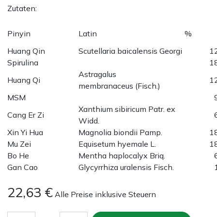
Zutaten:
Pinyin
Latin
%
Huang Qin
Scutellaria baicalensis Georgi
1
Spirulina
1
Astragalus
Huang Qi
1
membranaceus (Fisch.)
MSM
Xanthium sibiricum Patr. ex
Cang Er Zi
Widd.
Xin Yi Hua
Magnolia biondii Pamp.
1
Mu Zei
Equisetum hyemale L.
1
Bo He
Mentha haplocalyx Briq.
Gan Cao
Glycyrrhiza uralensis Fisch.
22,63
€
Alle Preise inklusive Steuern