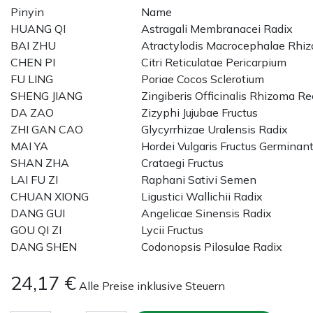
Pinyin
Name
HUANG QI
Astragali Membranacei Radix
BAI ZHU
Atractylodis Macrocephalae Rhi
CHEN PI
Citri Reticulatae Pericarpium
FU LING
Poriae Cocos Sclerotium
SHENG JIANG
Zingiberis Officinalis Rhizoma 
DA ZAO
Zizyphi Jujubae Fructus
ZHI GAN CAO
Glycyrrhizae Uralensis Radix
MAI YA
Hordei Vulgaris Fructus Germinan
SHAN ZHA
Crataegi Fructus
LAI FU ZI
Raphani Sativi Semen
CHUAN XIONG
Ligustici Wallichii Radix
DANG GUI
Angelicae Sinensis Radix
GOU QI ZI
Lycii Fructus
DANG SHEN
Codonopsis Pilosulae Radix
24,17
€
Alle Preise inklusive Steuern