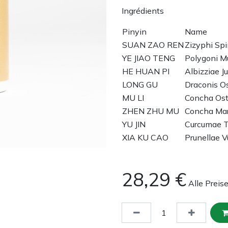
Ingrédients
Pinyin
Name
SUAN ZAO REN
Zizyphi Sp
YE JIAO TENG
Polygoni Mul
HE HUAN PI
Albizziae Ju
LONG GU
Draconis O
MU LI
Concha Ost
ZHEN ZHU MU
Concha Mar
YU JIN
Curcumae T
XIA KU CAO
Prunellae V
28,29
€
Alle Preis