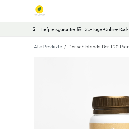
Zum Inhalt springen
TCM
Therapy
Ko
Tiefpreisgarantie
30-Tage-Online-Rüc
Alle Produkte
Der schlafende Bär 120 Pia