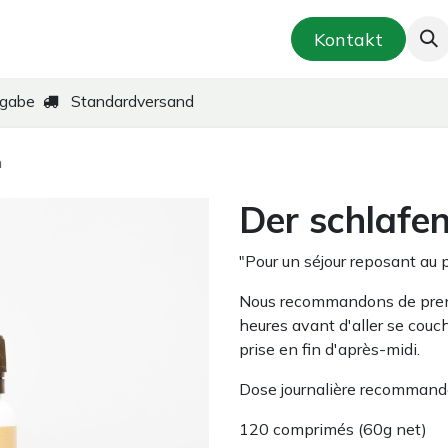
smetik & Hautpflege
Kräuter-Zubereitungen
Kontakt
kgabe
Standardversand
n
Der schlafe
"Pour un séjour reposant au 
Nous recommandons de prend
heures avant d'aller se couch
prise en fin d'après-midi.
Dose journalière recommand
120 comprimés (60g net)