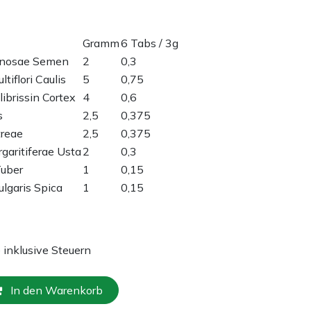
Gramm
6 Tabs / 3g
inosae Semen
2
0,3
tiflori Caulis
5
0,75
librissin Cortex
4
0,6
s
2,5
0,375
reae
2,5
0,375
garitiferae Usta
2
0,3
uber
1
0,15
ulgaris Spica
1
0,15
e inklusive Steuern
In den Warenkorb