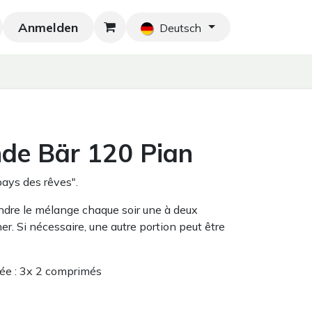
Anmelden
Neu!
Blog
Home
Shop
Blog
Ko
Deutsch
nde Bär 120 Pian
pays des rêves".
re le mélange chaque soir une à deux
er. Si nécessaire, une autre portion peut être
ée : 3x 2 comprimés