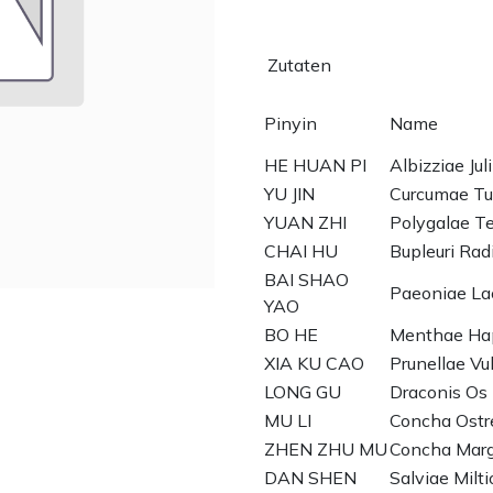
Zutaten
Pinyin
Name
HE HUAN PI
Albizziae Jul
YU JIN
Curcumae Tu
YUAN ZHI
Polygalae Te
CHAI HU
Bupleuri Rad
BAI SHAO
Paeoniae Lac
YAO
BO HE
Menthae Hap
XIA KU CAO
Prunellae Vu
LONG GU
Draconis Os
MU LI
Concha Ostr
ZHEN ZHU MU
Concha Marga
DAN SHEN
Salviae Milti