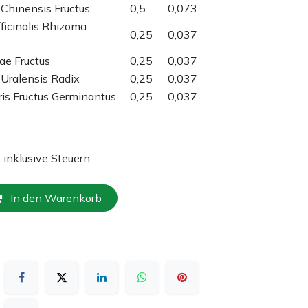
Chinensis Fructus
0,5
0,073
fficinalis Rhizoma
0,25
0,037
bae Fructus
0,25
0,037
 Uralensis Radix
0,25
0,037
ris Fructus Germinantus
0,25
0,037
e inklusive Steuern
In den Warenkorb