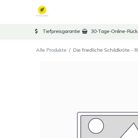
Zum Inhalt springen
TCM
Therapy
Ko
Tiefpreisgarantie
30-Tage-Online-Rüc
Alle Produkte
Die friedliche Schildkröte -