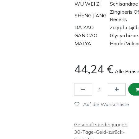
WU WEI ZI
Schisandrae 
Zingiberis O
SHENG JIANG
Recens
DA ZAO
Zizyphi Juju
GAN CAO
Glycyrrhizae
MAI YA
Hordei Vulga
44,24
€
Alle Preis
Auf die Wunschliste
Geschäftsbedingungen
30-Tage-Geld-zurück-