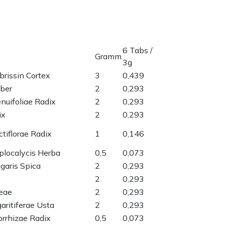
6 Tabs /
Gramm
3g
ibrissin Cortex
3
0,439
ber
2
0,293
nuifoliae Radix
2
0,293
ix
2
0,293
tiflorae Radix
1
0,146
localycis Herba
0,5
0,073
lgaris Spica
2
0,293
2
0,293
eae
2
0,293
ritiferae Usta
2
0,293
orrhizae Radix
0,5
0,073