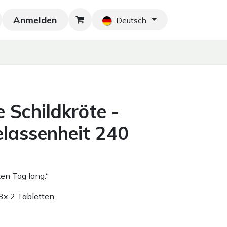
Anmelden
Neu!
Blog
Home
Shop
Blog
Ko
Deutsch
e Schildkröte -
lassenheit 240
en Tag lang.“
 3x 2 Tabletten