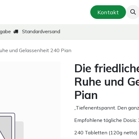
smetik & Hautpflege
Kräuter-Zubereitungen
Kontakt
kgabe
Standardversand
 Ruhe und Gelassenheit 240 Pian
Die friedlich
Ruhe und Ge
Pian
„Tiefenentspannt. Den ganz
Empfohlene tägliche Dosis:
240 Tabletten (120g netto)