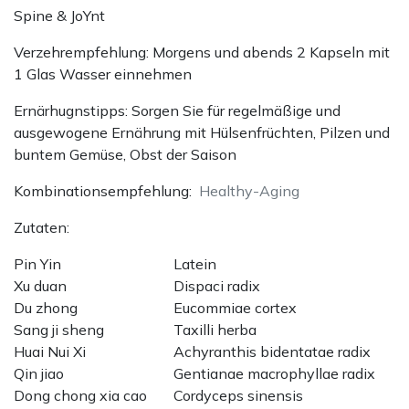
Spine & JoYnt
Verzehrempfehlung: Morgens und abends 2 Kapseln mit
1 Glas Wasser einnehmen
Ernärhugnstipps: Sorgen Sie für regelmäßige und
ausgewogene Ernährung mit Hülsenfrüchten, Pilzen und
buntem Gemüse, Obst der Saison
Kombinationsempfehlung:
Healthy-Aging
Zutaten:
Pin Yin
Latein
Xu duan
Dispaci radix
Du zhong
Eucommiae cortex
Sang ji sheng
Taxilli herba
Huai Nui Xi
Achyranthis bidentatae radix
Qin jiao
Gentianae macrophyllae radix
Dong chong xia cao
Cordyceps sinensis