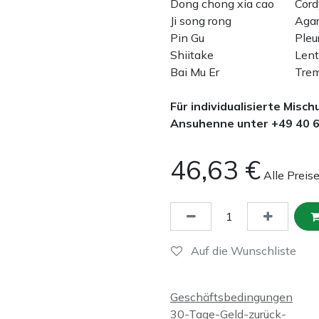
Dong chong xia cao
Cord
Ji song rong
Agar
Pin Gu
Pleu
Shiitake
Lent
Bai Mu Er
Trem
Für individualisierte Misc
Ansuhenne unter +49 40 
46,63
€
Alle Preis
Auf die Wunschliste
Geschäftsbedingungen
30-Tage-Geld-zurück-