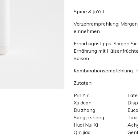
Spine & JoYnt
Verzehrempfehlung: Morgens
einnehmen
Ernärhugnstipps: Sorgen Si
Ernährung mit Hülsenfrücht
Saison
Kombinationsempfehlung:
Zutaten:
Pin Yin
Late
Xu duan
Disp
Du zhong
Euco
Sang ji sheng
Taxi
Huai Nui Xi
Achy
Qin jiao
Gent