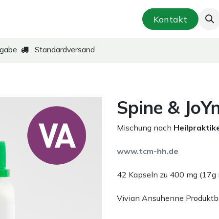
smetik & Hautpflege
Kräuter-Zubereitungen
Kontakt
kgabe
Standardversand
Spine & JoY
Mischung nach
Heilpraktik
www.tcm-hh.de
42 Kapseln zu 400 mg (17g 
Vivian Ansuhenne Produkt