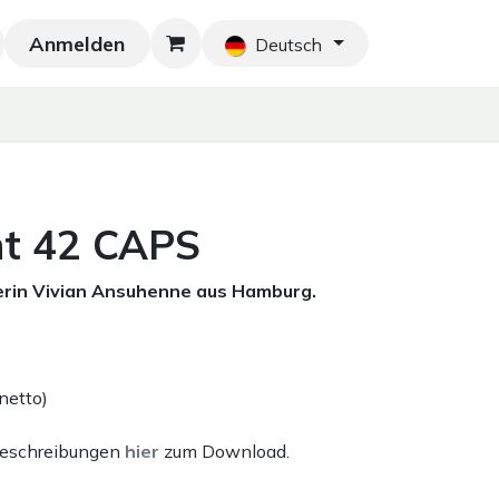
Anmelden
Neu!
Blog
Home
Shop
Blog
Ko
Deutsch
nt 42 CAPS
erin Vivian Ansuhenne aus Hamburg.
netto)
beschreibungen
hier
zum Download.