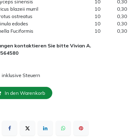
yceps sinensis
10
0,30
icus blazeii murril
10
0,30
rotus ostreatus
10
0,30
inula edodes
10
0,30
ella Fuciformis
10
0,30
hungen kontaktieren Sie bitte Vivian A.
6564580
e inklusive Steuern
In den Warenkorb