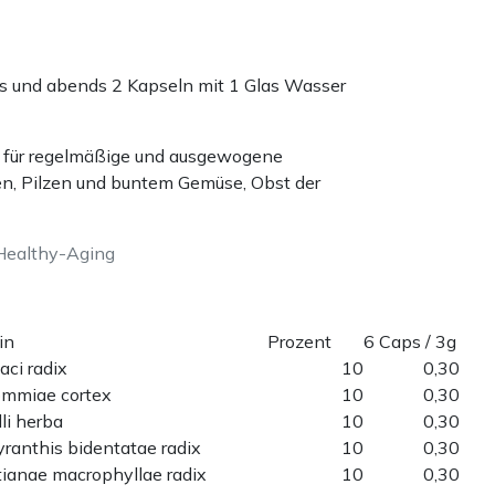
 und abends 2 Kapseln mit 1 Glas Wasser
e für regelmäßige und ausgewogene
en, Pilzen und buntem Gemüse, Obst der
Healthy-Aging
in
Prozent
6 Caps / 3g
aci radix
10
0,30
mmiae cortex
10
0,30
lli herba
10
0,30
ranthis bidentatae radix
10
0,30
ianae macrophyllae radix
10
0,30