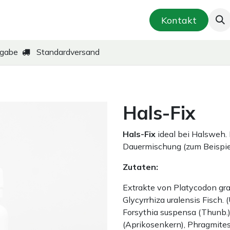
smetik & Hautpflege
Kräuter-Zubereitungen
Kontakt
kgabe
Standardversand
Hals-Fix
Hals-Fix
ideal bei Halsweh. I
Dauermischung (zum Beispiel
Zutaten:
Extrakte von Platycodon gran
Glycyrrhiza uralensis Fisch. 
Forsythia suspensa (Thunb.)
(Aprikosenkern), Phragmites c