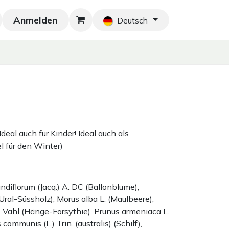
Anmelden
Neu!
Blog
Home
Shop
Blog
Ko
Deutsch
deal auch für Kinder! Ideal auch als
 für den Winter)
diflorum (Jacq.) A. DC (Ballonblume),
(Ural-Süssholz), Morus alba L. (Maulbeere),
 Vahl (Hänge-Forsythie), Prunus armeniaca L.
ommunis (L.) Trin. (australis) (Schilf),