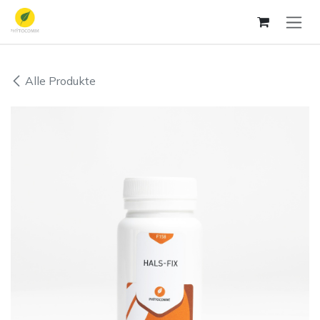
Zum Inhalt springen
Alle Produkte