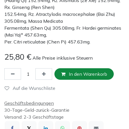
(Huang Qi) 152.54mg, Rz. Alismatis (Ze Xie) 152.54mg,
Rx. Ginseng (Ren Shen)
152.54mg, Rz. Atractylodis macrocephalae (Bai Zhu)
305.08mg, Massa Medicata
Fermentata (Shen Qu) 305.08mg, Fr. Hordei germinates
(Mai Ya)* 457.63mg,
Per. Citri reticulatae (Chen Pi) 457.63mg.
25,80
€
Alle Preise inklusive Steuern
In den Warenkorb
Auf die Wunschliste
Geschäftsbedingungen
30-Tage-Geld-zurück-Garantie
Versand: 2-3 Geschäftstage