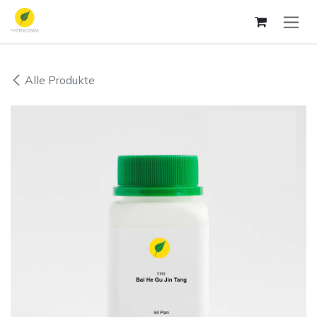
Zum Inhalt springen
Alle Produkte