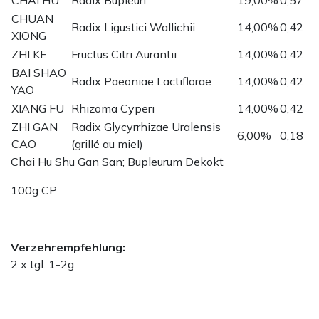
CHUAN
Radix Ligustici Wallichii
14,00%
0,42
XIONG
ZHI KE
Fructus Citri Aurantii
14,00%
0,42
BAI SHAO
Radix Paeoniae Lactiflorae
14,00%
0,42
YAO
XIANG FU
Rhizoma Cyperi
14,00%
0,42
ZHI GAN
Radix Glycyrrhizae Uralensis
6,00%
0,18
CAO
(grillé au miel)
Chai Hu Shu Gan San; Bupleurum Dekokt
100g CP
Verzehrempfehlung:
2 x tgl. 1-2g