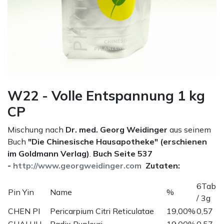
W22 - Volle Entspannung 1 kg
CP
Mischung nach
Dr. med. Georg Weidinger
aus seinem
Buch
"Die Chinesische Hausapotheke" (erschienen
im Goldmann Verlag)
.
Buch Seite 537
-
http://www.georgweidinger.com
Zutaten:
6Tab
Pin Yin
Name
%
/ 3g
CHEN PI
Pericarpium Citri Reticulatae
19,00%
0,57
CHAI HU
Radix Bupleuri
19,00%
0,57