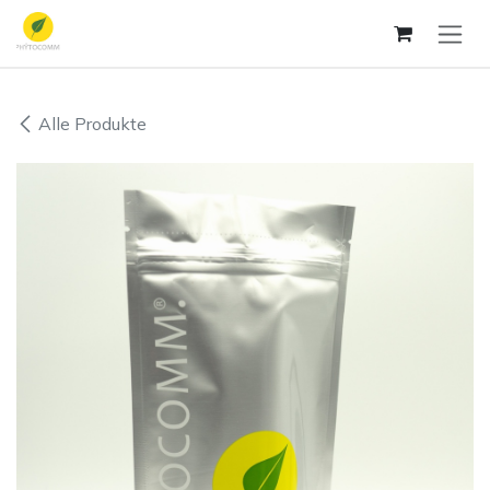
Zum Inhalt springen
Alle Produkte