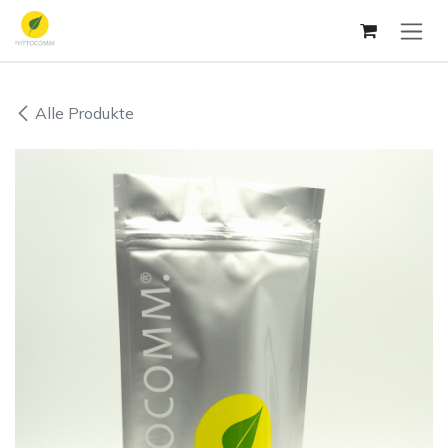
Zum Inhalt springen
Alle Produkte