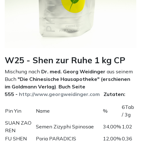
W25 - Shen zur Ruhe 1 kg CP
Mischung nach
Dr. med. Georg Weidinger
aus seinem
Buch
"Die Chinesische Hausapotheke" (erschienen
im Goldmann Verlag)
.
Buch Seite
555 -
http://www.georgweidinger.com
Zutaten:
6Tab
Pin Yin
Name
%
/ 3g
SUAN ZAO
Semen Zizyphi Spinosae
34,00%
1,02
REN
FU SHEN
Poria PARADICIS
12,00%
0,36