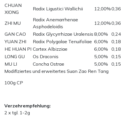
CHUAN
Radix Ligustici Wallichii
12,00%
0,36
XIONG
Radix Anemarrhenae
ZHI MU
12,00%
0,36
Asphodeloidis
GAN CAO
Radix Glycyrrhizae Uralensis
8,00%
0,24
YUAN ZHI
Radix Polygalae Tenuifoliae
6,00%
0,18
HE HUAN PI
Cortex Albizziae
6,00%
0,18
LONG GU
Os Draconis
5,00%
0,15
MU LI
Concha Ostrae
5,00%
0,15
Modifiziertes und erweitertes Suan Zao Ren Tang
100g CP
Verzehrempfehlung:
2 x tgl. 1-2g